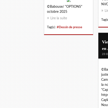
NVO
©Babouse/ "OPTIONS"
Li
octobre 2025
Lire la suite
Tag(s
Tag(s) :
#Dessin de presse
Vie
en
23 
©Ba
just
Camé
la n
"Cap
http
CapW
Nouv