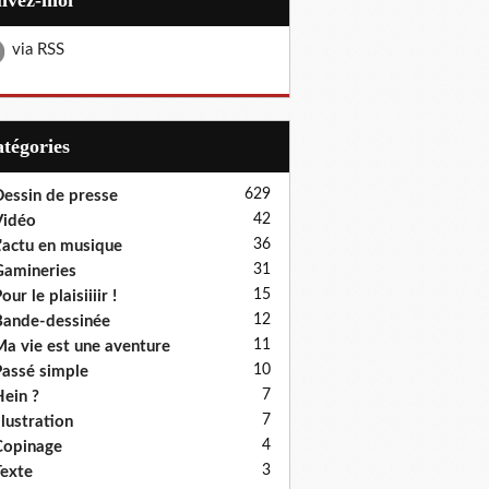
uivez-moi
via RSS
Catégories
629
essin de presse
42
Vidéo
36
'actu en musique
31
amineries
15
our le plaisiiiir !
12
ande-dessinée
11
a vie est une aventure
10
assé simple
7
ein ?
7
llustration
4
Copinage
3
exte