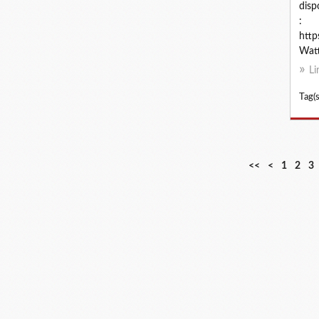
disp
:
http
Watt
Li
Tag(s
<<
<
1
2
3