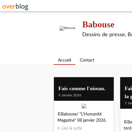
Babouse
Dessins de presse, Bd
Accueil
Contact
Fais comme l'oiseau.
Faî
9 Janvier 2026
la 
7 Ja
©Babouse/ "L'Humanité
Magazine" 08 janvier 2026.
©Bab
Lire la suite
tord