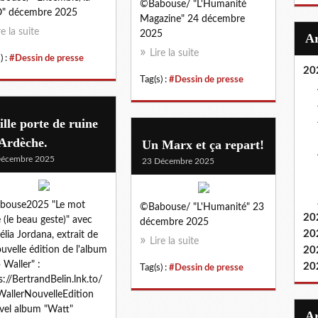
©Babouse/ "L'Humanité
" décembre 2025
Magazine" 24 décembre
re la suite
2025
Lire la suite
) :
#Dessin de presse
20
Tag(s) :
#Dessin de presse
ille porte de ruine
 Ardèche.
Un Marx et ça repart!
Décembre 2025
23 Décembre 2025
bouse2025 "Le mot
©Babouse/ "L'Humanité" 23
20
e (le beau geste)" avec
décembre 2025
20
lia Jordana, extrait de
Lire la suite
ouvelle édition de l'album
20
 Waller" :
20
Tag(s) :
#Dessin de presse
s://BertrandBelin.lnk.to/
allerNouvelleEdition
el album "Watt"