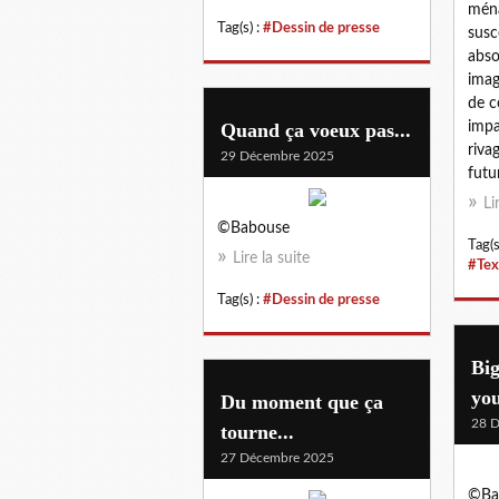
ména
Tag(s) :
#Dessin de presse
susce
abso
imag
de c
Quand ça voeux pas...
impa
riva
29 Décembre 2025
futur
Li
©Babouse
Tag(s
Lire la suite
#Tex
Tag(s) :
#Dessin de presse
Bi
yo
Du moment que ça
28 
tourne...
27 Décembre 2025
©Ba