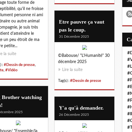
S
ge toute forme de
ptibilité, qu'il ne froisse
lument personne ni ami
Etre pauvre ça vaut
inaire ou autre animal
ompagnie, je suis très
pas le coup.
tient d'atteindre le
31 Décembre 2025
ge un peu étroit de ma
e petite...
#D
re la suite
©Babouse/ "L'Humanité" 30
#
décembre 2025
) :
#Dessin de presse
,
#L
Lire la suite
te
,
#Vidéo
#G
#P
Tag(s) :
#Dessin de presse
#B
#M
g Brother watching
#P
u!
Y'a qu'à demander.
#H
Décembre 2025
#I
26 Décembre 2025
#
#T
bouse/ "Ensemble/la