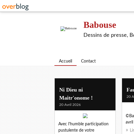
Babouse
Dessins de presse, Bd
Accueil
Contact
Ni Dieu ni
Fau
Maitr'onome !
20 A
20 Avril 2026
©Bab
avri
Avec l'humble participation
pustulente de votre
Li