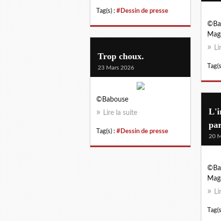
Tag(s) :
#Dessin de presse
©Ba
Maga
Li
Trop choux.
Tag(s
23 Mars 2026
©Babouse
L'i
Lire la suite
par
Tag(s) :
#Dessin de presse
20 M
©Ba
Maga
Li
Tag(s