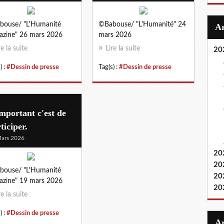
bouse/ "L'Humanité
©Babouse/ "L'Humanité" 24
zine" 26 mars 2026
mars 2026
re la suite
Lire la suite
20
) :
#Dessin de presse
Tag(s) :
#Dessin de presse
mportant c'est de
ticiper.
ars 2026
20
20
bouse/ "L'Humanité
20
zine" 19 mars 2026
20
re la suite
) :
#Dessin de presse