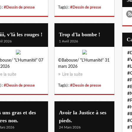
S
) :
#Dessin de presse
Tag(s) :
#Dessin de presse
iii, v'là les rouges !
Trop d'la bombe !
ril 2026
1 Avril 2026
#D
#
ouse/ "L'Humanité" 07
©Babouse/ "L'Humanité" 31
#L
l 2026
mars 2026
#G
re la suite
Lire la suite
#P
) :
#Dessin de presse
Tag(s) :
#Dessin de presse
#B
#M
#P
#H
 uns gras et des
Avoir la Justice à ses
#I
res non.
pieds.
#
#T
ars 2026
24 Mars 2026