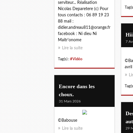
serviteur... Réalisation
Tag(s
Nicolas Deparetere (c) Pour
tous contacts : 06 89 19 23
88 mail :
didier.andreau811@orange.fr
facebook : Ni dieu Ni
Hii
Maitr'onome
7 Av
Lire la suite
Tag(s) :
#Vidéo
©Bab
avri
Li
Encore dans les
Tag(s
choux.
31 Mars 2026
Des
©Babouse
aut
Lire la suite
29 M