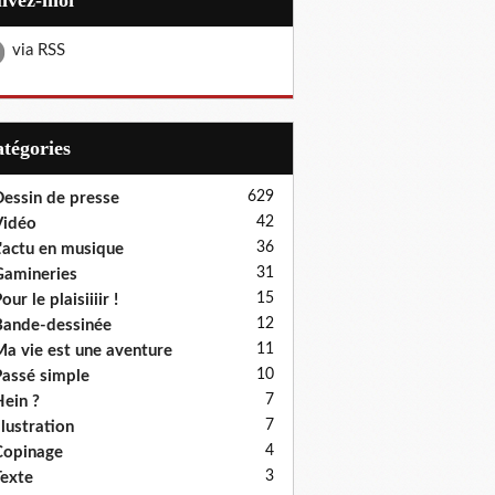
uivez-moi
via RSS
Catégories
629
essin de presse
42
Vidéo
36
'actu en musique
31
amineries
15
our le plaisiiiir !
12
ande-dessinée
11
a vie est une aventure
10
assé simple
7
ein ?
7
llustration
4
Copinage
3
exte