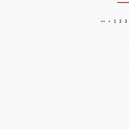
<<
<
1
2
3