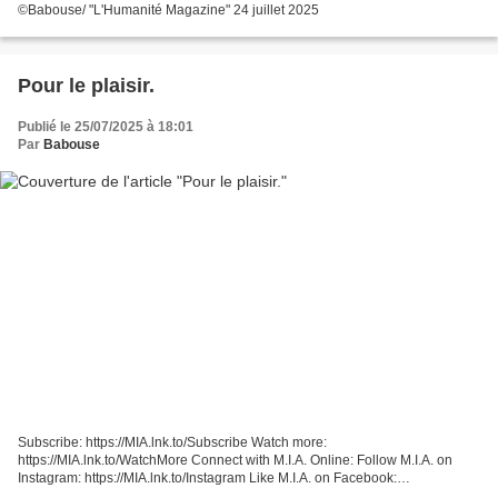
©Babouse/ "L'Humanité Magazine" 24 juillet 2025
Pour le plaisir.
Publié le 25/07/2025 à 18:01
Par
Babouse
Subscribe: https://MIA.lnk.to/Subscribe Watch more:
https://MIA.lnk.to/WatchMore Connect with M.I.A. Online: Follow M.I.A. on
Instagram: https://MIA.lnk.to/Instagram Like M.I.A. on Facebook:
https://MIA.lnk.to/Facebook Follow M.I.A. on Twitter: https://MIA.lnk.to/Twitter...