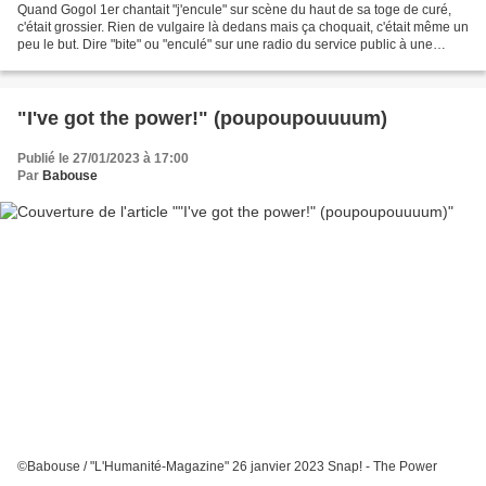
Quand Gogol 1er chantait "j'encule" sur scène du haut de sa toge de curé,
c'était grossier. Rien de vulgaire là dedans mais ça choquait, c'était même un
peu le but. Dire "bite" ou "enculé" sur une radio du service public à une
heure de grande écoute,...
"I've got the power!" (poupoupouuuum)
Publié le 27/01/2023 à 17:00
Par
Babouse
©Babouse / "L'Humanité-Magazine" 26 janvier 2023 Snap! - The Power