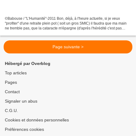
©Babouse / "L'Humanité"-2011 Bon, déjà, à l'heure actuelle, si je veux
"profiter" d'une retraite plein pot ( soit un gros SMIC) il faudra que ma main
ne tremble pas, que la cataracte m'épargne (d'après l'hérédité c'est pas
gagné) et que je dessine du...
Page suivante >
Hébergé par Overblog
Top articles
Pages
Contact
Signaler un abus
C.G.U.
Cookies et données personnelles
Préférences cookies