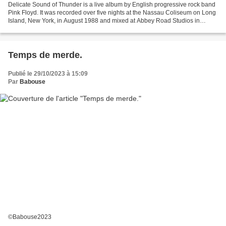
Delicate Sound of Thunder is a live album by English progressive rock band
Pink Floyd. It was recorded over five nights at the Nassau Coliseum on Long
Island, New York, in August 1988 and mixed at Abbey Road Studios in
September 1988. Mis à part la création...
Temps de merde.
Publié le 29/10/2023 à 15:09
Par
Babouse
©Babouse2023