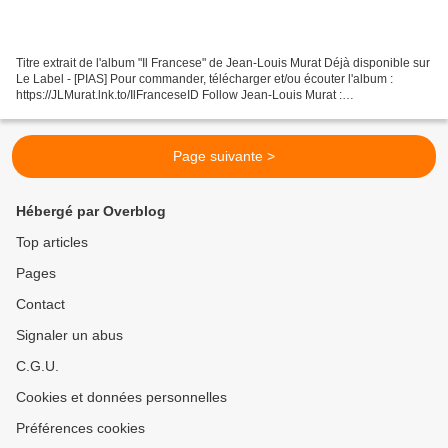
Titre extrait de l'album "Il Francese" de Jean-Louis Murat Déjà disponible sur
Le Label - [PIAS] Pour commander, télécharger et/ou écouter l'album :
https://JLMurat.lnk.to/IlFranceseID Follow Jean-Louis Murat :
http://www.facebook.com/jeanlouismurat
http://www.instagram.com/jeanlouismurat/...
Page suivante >
Hébergé par Overblog
Top articles
Pages
Contact
Signaler un abus
C.G.U.
Cookies et données personnelles
Préférences cookies