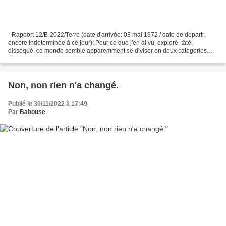
- Rapport 12/B-2022/Terre (date d'arrivée: 08 mai 1972 / date de départ:
encore indéterminée à ce jour): Pour ce que j'en ai vu, exploré, tâté,
disséqué, ce monde semble apparemment se diviser en deux catégories
indigènes principales: les CONS et les...
Non, non rien n'a changé.
Publié le 30/11/2022 à 17:49
Par
Babouse