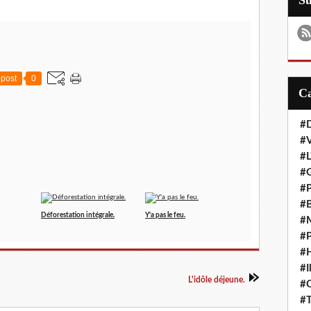
S
post
0
#D
#
#L
#G
#P
#B
Déforestation intégrale.
Y'a pas le feu.
#M
#P
#H
#I
L'idôle déjeune.
#
#T