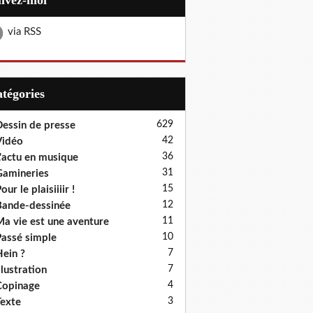
uivez-moi
via RSS
Catégories
629
essin de presse
42
Vidéo
36
'actu en musique
31
amineries
15
our le plaisiiiir !
12
ande-dessinée
11
a vie est une aventure
10
assé simple
7
ein ?
7
llustration
4
Copinage
3
exte