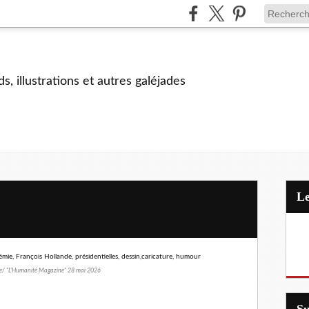
s, illustrations et autres galéjades
/ "L'Humanité Magazine" 28 mai 2026