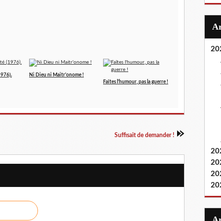
20
1976).
Ni Dieu ni Maitr'onome !
Faîtes l'humour, pas la guerre !
Suffisait de demander !
20
20
20
20