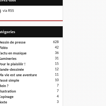
uivez-moi
via RSS
Catégories
628
essin de presse
42
Vidéo
36
'actu en musique
31
amineries
15
our le plaisiiiir !
12
ande-dessinée
11
a vie est une aventure
10
assé simple
7
ein ?
7
llustration
4
Copinage
3
exte