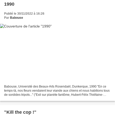
1990
Publié le 30/11/2022 à 16:26
Par
Babouse
Babouse, Université des Beaux-Arts Rosendaël, Dunkerque, 1990 "En ce
temps-là, nos fleurs vendaient leur viande aux chiens et nous habitions tous
de sordides tripots..." ("Exil sur planète fantôme, Hubert-Félix Thiéfaine-
1981)
"Kill the cop !"