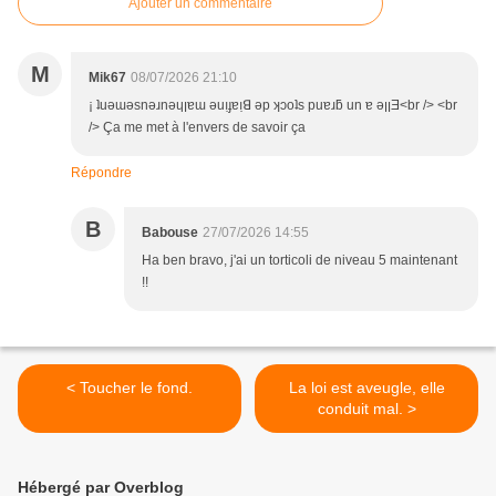
Ajouter un commentaire
M
Mik67
08/07/2026 21:10
¡ ʇuǝɯǝsnǝɹnǝɥןɐɯ ǝuı̣ɟɐı̣ꓭ ǝp ʞɔoʇs puɐɹƃ un ɐ ǝןןƎ<br /> <br
/> Ça me met à l'envers de savoir ça
Répondre
B
Babouse
27/07/2026 14:55
Ha ben bravo, j'ai un torticoli de niveau 5 maintenant
!!
< Toucher le fond.
La loi est aveugle, elle
conduit mal. >
Hébergé par Overblog