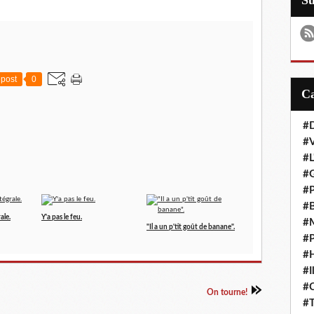
S
post
0
#D
#
#L
#G
#P
#B
ale.
Y'a pas le feu.
#M
"Il a un p'tit goût de banane".
#P
#H
#I
#
On tourne!
#T