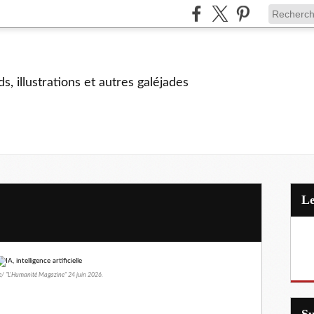
s, illustrations et autres galéjades
 "L'Humanité Magazine" 24 juin 2026.