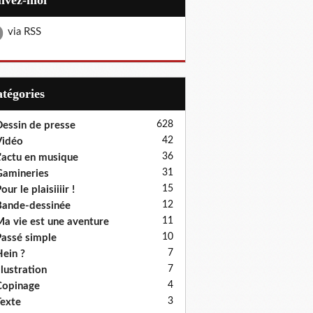
uivez-moi
via RSS
Catégories
628
essin de presse
42
Vidéo
36
'actu en musique
31
amineries
15
our le plaisiiiir !
12
ande-dessinée
11
a vie est une aventure
10
assé simple
7
ein ?
7
llustration
4
Copinage
3
exte