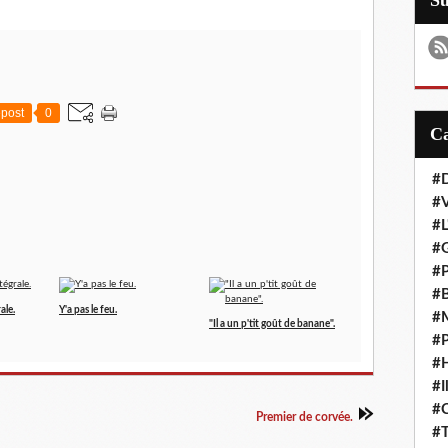
S
post
0
#D
#
#L
#G
#P
#B
ale.
Y'a pas le feu.
#M
"Il a un p'tit goût de banane".
#P
#H
#I
#
Premier de corvée.
#T