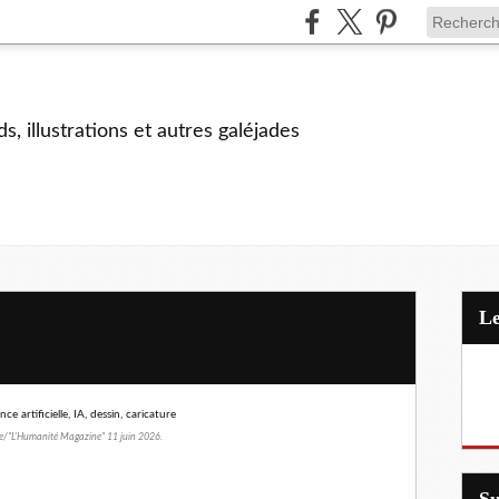
s, illustrations et autres galéjades
"L'Humanité Magazine" 11 juin 2026.