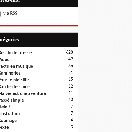
uivez-moi
via RSS
Catégories
628
essin de presse
42
Vidéo
36
'actu en musique
31
amineries
15
our le plaisiiiir !
12
ande-dessinée
11
a vie est une aventure
10
assé simple
7
ein ?
7
llustration
4
Copinage
3
exte