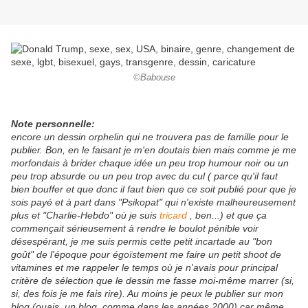
©Babouse
Note personnelle:
encore un dessin orphelin qui ne trouvera pas de famille pour le
publier. Bon, en le faisant je m'en doutais bien mais comme je me
morfondais à brider chaque idée un peu trop humour noir ou un
peu trop absurde ou un peu trop avec du cul ( parce qu'il faut
bien bouffer et que donc il faut bien que ce soit publié pour que je
sois payé et à part dans "Psikopat" qui n'existe malheureusement
plus et "Charlie-Hebdo" où je suis
tricard
, ben...) et que ça
commençait sérieusement à rendre le boulot pénible voir
désespérant, je me suis permis cette petit incartade au "bon
goût" de l'époque pour égoïstement me faire un petit shoot de
vitamines et me rappeler le temps où je n'avais pour principal
critère de sélection que le dessin me fasse moi-même marrer (si,
si, des fois je me fais rire). Au moins je peux le publier sur mon
blog (ouais, un blog, comme dans les années 2000) car même