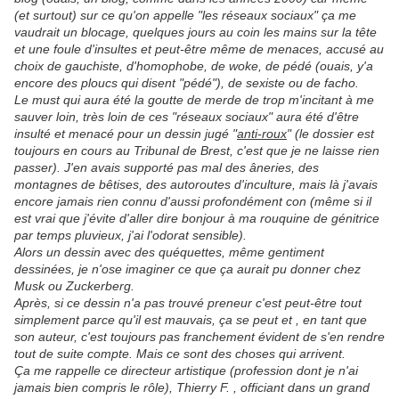
(et surtout) sur ce qu'on appelle "les réseaux sociaux" ça me
vaudrait un blocage, quelques jours au coin les mains sur la tête
et une foule d'insultes et peut-être même de menaces, accusé au
choix de gauchiste, d'homophobe, de woke, de pédé (ouais, y'a
encore des ploucs qui disent "pédé"), de sexiste ou de facho.
Le must qui aura été la goutte de merde de trop m'incitant à me
sauver loin, très loin de ces "réseaux sociaux" aura été d'être
insulté et menacé pour un dessin jugé "
anti-roux
" (le dossier est
toujours en cours au Tribunal de Brest, c'est que je ne laisse rien
passer). J'en avais supporté pas mal des âneries, des
montagnes de bêtises, des autoroutes d'inculture, mais là j'avais
encore jamais rien connu d'aussi profondément con (même si il
est vrai que j'évite d'aller dire bonjour à ma rouquine de génitrice
par temps pluvieux, j'ai l'odorat sensible).
Alors un dessin avec des quéquettes, même gentiment
dessinées, je n'ose imaginer ce que ça aurait pu donner chez
Musk ou Zuckerberg.
Après, si ce dessin n'a pas trouvé preneur c'est peut-être tout
simplement parce qu'il est mauvais, ça se peut et , en tant que
son auteur, c'est toujours pas franchement évident de s'en rendre
tout de suite compte. Mais ce sont des choses qui arrivent.
Ça me rappelle ce directeur artistique (profession dont je n'ai
jamais bien compris le rôle), Thierry F. , officiant dans un grand