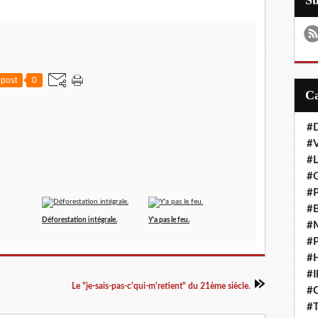
S
post
0
#D
#
#L
#G
#P
#B
Déforestation intégrale.
Y'a pas le feu.
#M
#P
#H
#I
Le "je-sais-pas-c'qui-m'retient" du 21ème siècle.
#
#T