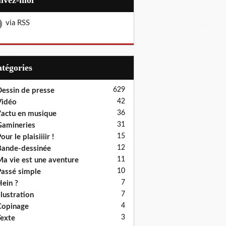
uivez-moi
via RSS
Catégories
629
essin de presse
42
Vidéo
36
'actu en musique
31
amineries
15
our le plaisiiiir !
12
ande-dessinée
11
a vie est une aventure
10
assé simple
7
ein ?
7
llustration
4
Copinage
3
exte