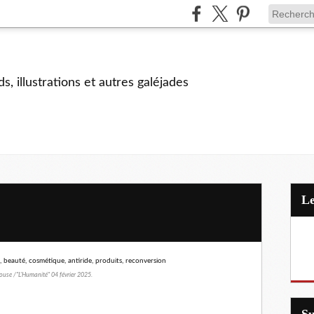
s, illustrations et autres galéjades
use /"L'Humanité" 04 février 2025.