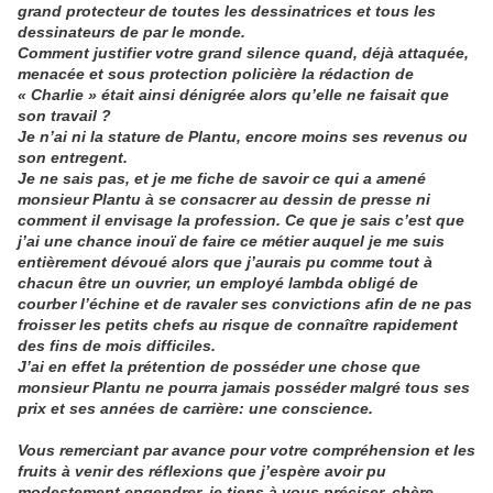
grand protecteur de toutes les dessinatrices et tous les
dessinateurs de par le monde.
Comment justifier votre grand silence quand, déjà attaquée,
menacée et sous protection policière la rédaction de
« Charlie » était ainsi dénigrée alors qu’elle ne faisait que
son travail ?
Je n’ai ni la stature de Plantu, encore moins ses revenus ou
son entregent.
Je ne sais pas, et je me fiche de savoir ce qui a amené
monsieur Plantu à se consacrer au dessin de presse ni
comment il envisage la profession. Ce que je sais c’est que
j’ai une chance inouï de faire ce métier auquel je me suis
entièrement dévoué alors que j’aurais pu comme tout à
chacun être un ouvrier, un employé lambda obligé de
courber l’échine et de ravaler ses convictions afin de ne pas
froisser les petits chefs au risque de connaître rapidement
des fins de mois difficiles.
J’ai en effet la prétention de posséder une chose que
monsieur Plantu ne pourra jamais posséder malgré tous ses
prix et ses années de carrière: une conscience.
Vous remerciant par avance pour votre compréhension et les
fruits à venir des réflexions que j’espère avoir pu
modestement engendrer, je tiens à vous préciser, chère