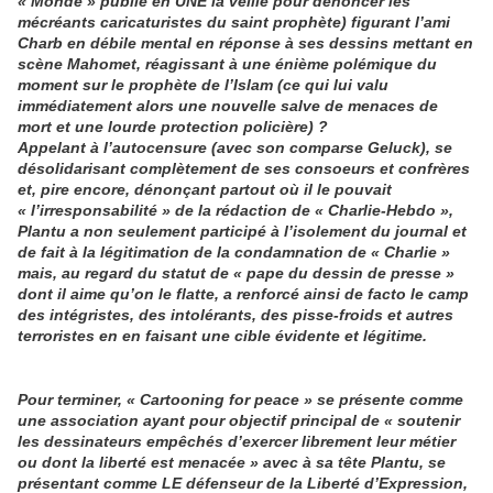
« Monde » publié en UNE la veille pour dénoncer les
mécréants caricaturistes du saint prophète) figurant l’ami
Charb en débile mental en réponse à ses dessins mettant en
scène Mahomet, réagissant à une énième polémique du
moment sur le prophète de l’Islam (ce qui lui valu
immédiatement alors une nouvelle salve de menaces de
mort et une lourde protection policière) ?
Appelant à l’autocensure (avec son comparse Geluck), se
désolidarisant complètement de ses consoeurs et confrères
et, pire encore, dénonçant partout où il le pouvait
« l’irresponsabilité » de la rédaction de « Charlie-Hebdo »,
Plantu a non seulement participé à l’isolement du journal et
de fait à la légitimation de la condamnation de « Charlie »
mais, au regard du statut de « pape du dessin de presse »
dont il aime qu’on le flatte, a renforcé ainsi de facto le camp
des intégristes, des intolérants, des pisse-froids et autres
terroristes en en faisant une cible évidente et légitime.
Pour terminer, « Cartooning for peace » se présente comme
une association ayant pour objectif principal de « soutenir
les dessinateurs empêchés d’exercer librement leur métier
ou dont la liberté est menacée » avec à sa tête Plantu, se
présentant comme LE défenseur de la Liberté d’Expression,