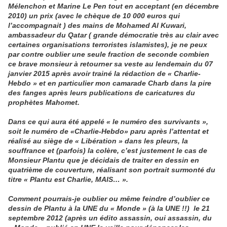
Mélenchon et Marine Le Pen tout en acceptant (en décembre
2010) un prix (avec le chèque de 10 000 euros qui
l’accompagnait ) des mains de Mohamed Al Kuwari,
ambassadeur du Qatar ( grande démocratie très au clair avec
certaines organisations terroristes islamistes), je ne peux
par contre oublier une seule fraction de seconde combien
ce brave monsieur à retourner sa veste au lendemain du 07
janvier 2015 après avoir trainé la rédaction de « Charlie-
Hebdo » et en particulier mon camarade Charb dans la pire
des fanges après leurs publications de caricatures du
prophètes Mahomet.
Dans ce qui aura été appelé « le numéro des survivants »,
soit le numéro de «Charlie-Hebdo» paru après l’attentat et
réalisé au siège de « Libération » dans les pleurs, la
souffrance et (parfois) la colère, c’est justement le cas de
Monsieur Plantu que je décidais de traiter en dessin en
quatrième de couverture, réalisant son portrait surmonté du
titre « Plantu est Charlie, MAIS… ».
Comment pourrais-je oublier ou même feindre d’oublier ce
dessin de Plantu à la UNE du « Monde » (à la UNE !!)
le 21
septembre 2012 (après un édito assassin, oui assassin, du