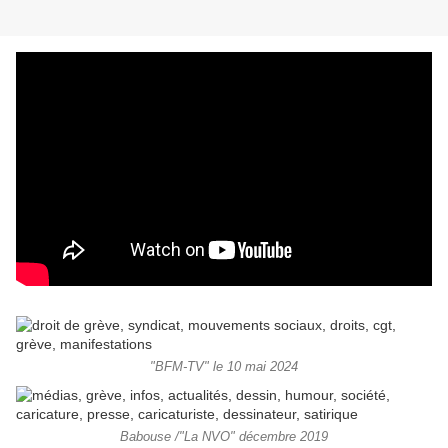
"BFM-TV" le 10 mai 2024
Babouse /"La NVO" décembre 2019