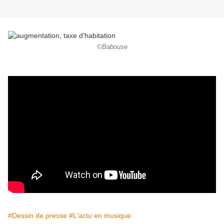
©Babouse
#Dessin de presse
#L'actu en musique