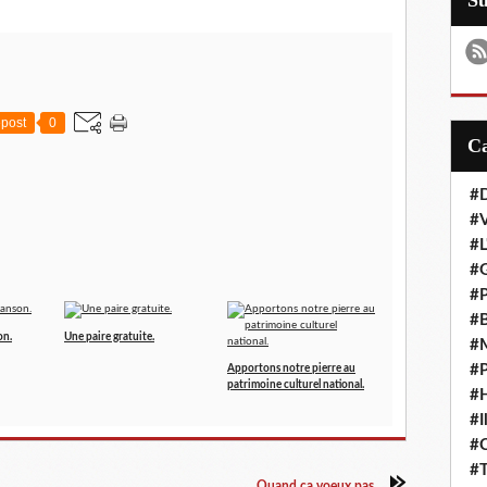
S
post
0
#D
#
#L
#G
#P
#B
on.
Une paire gratuite.
#M
#P
Apportons notre pierre au
patrimoine culturel national.
#H
#I
#
#T
Quand ça voeux pas...