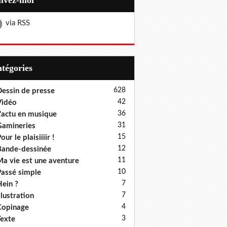
uivez-moi
via RSS
Catégories
628
essin de presse
42
Vidéo
36
'actu en musique
31
amineries
15
our le plaisiiiir !
12
ande-dessinée
11
a vie est une aventure
10
assé simple
7
ein ?
7
llustration
4
Copinage
3
exte