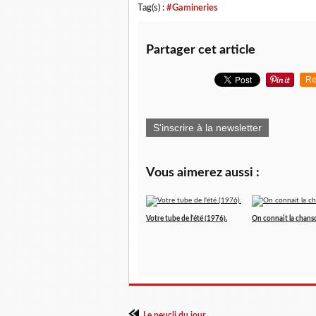
Tag(s) :
#Gamineries
Partager cet article
Re
S'inscrire à la newsletter
Vous aimerez aussi :
Votre tube de l'été (1976).
On connait la chans
Le peucli du jour.