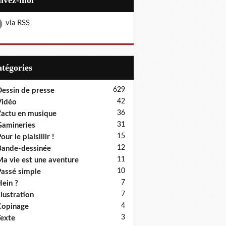
uivez-moi
via RSS
Catégories
629
essin de presse
42
Vidéo
36
'actu en musique
31
amineries
15
our le plaisiiiir !
12
ande-dessinée
11
a vie est une aventure
10
assé simple
7
ein ?
7
llustration
4
Copinage
3
exte