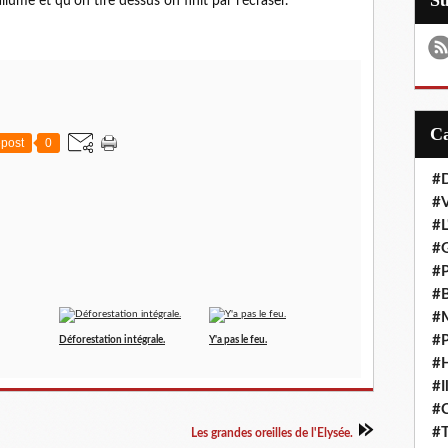
S
llume et qu'on tire dessus on finit par l'écraser.
post
0
#D
#
#L
#G
#P
#B
#M
#P
Déforestation intégrale.
Y'a pas le feu.
#H
#I
#
#T
Les grandes oreilles de l'Elysée.