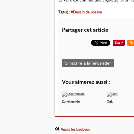
La vie c'est comme une cigarette: si on l'a
Tag(s) :
#Dessin de presse
Partager cet article
Re
S'inscrire à la newsletter
Vous aimerez aussi :
Zone humide.
Ouf.
Agaga les beubeus.