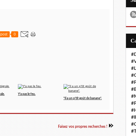
S
post
0
#D
#
#L
#G
#P
#B
ale.
Y'a pas le feu.
#M
"Il a un p'tit goût de banane".
#P
#H
#I
#
Faisez vos propres recherches !
#T