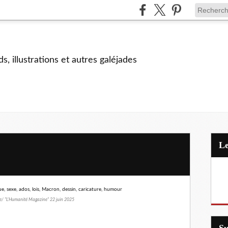
s, illustrations et autres galéjades
 "L'Humanité Magazine" 22 juin 2025