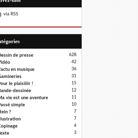
uivez-moi
via RSS
Catégories
628
essin de presse
42
Vidéo
36
'actu en musique
31
amineries
15
our le plaisiiiir !
12
ande-dessinée
11
a vie est une aventure
10
assé simple
7
ein ?
7
llustration
4
Copinage
3
exte