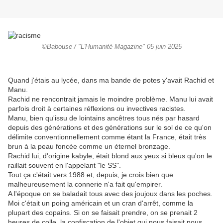
©Babouse / "L'Humanité Magazine" 05 juin 2025
Quand j'étais au lycée, dans ma bande de potes y'avait Rachid et
Manu.
Rachid ne rencontrait jamais le moindre problème. Manu lui avait
parfois droit à certaines réflexions ou invectives racistes.
Manu, bien qu'issu de lointains ancêtres tous nés par hasard
depuis des générations et des générations sur le sol de ce qu'on
délimite conventionnellement comme étant la France, était très
brun à la peau foncée comme un éternel bronzage.
Rachid lui, d'origine kabyle, était blond aux yeux si bleus qu'on le
raillait souvent en l'appelant "le SS".
Tout ça c'était vers 1988 et, depuis, je crois bien que
malheureusement la connerie n'a fait qu'empirer.
A l'époque on se baladait tous avec des joujoux dans les poches.
Moi c'était un poing américain et un cran d'arrêt, comme la
plupart des copains. Si on se faisait prendre, on se prenait 2
heures de colle, la confiscation de l'objet qui nous faisait nous