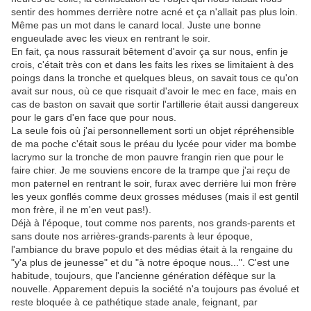
sentir des hommes derrière notre acné et ça n'allait pas plus loin.
Même pas un mot dans le canard local. Juste une bonne
engueulade avec les vieux en rentrant le soir.
En fait, ça nous rassurait bêtement d'avoir ça sur nous, enfin je
crois, c'était très con et dans les faits les rixes se limitaient à des
poings dans la tronche et quelques bleus, on savait tous ce qu'on
avait sur nous, où ce que risquait d'avoir le mec en face, mais en
cas de baston on savait que sortir l'artillerie était aussi dangereux
pour le gars d'en face que pour nous.
La seule fois où j'ai personnellement sorti un objet répréhensible
de ma poche c'était sous le préau du lycée pour vider ma bombe
lacrymo sur la tronche de mon pauvre frangin rien que pour le
faire chier. Je me souviens encore de la trampe que j'ai reçu de
mon paternel en rentrant le soir, furax avec derrière lui mon frère
les yeux gonflés comme deux grosses méduses (mais il est gentil
mon frère, il ne m'en veut pas!).
Déjà à l'époque, tout comme nos parents, nos grands-parents et
sans doute nos arrières-grands-parents à leur époque,
l'ambiance du brave populo et des médias était à la rengaine du
"y'a plus de jeunesse" et du "à notre époque nous...". C'est une
habitude, toujours, que l'ancienne génération défèque sur la
nouvelle. Apparement depuis la société n'a toujours pas évolué et
reste bloquée à ce pathétique stade anale, feignant, par