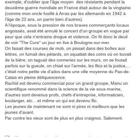
exemple, d'oublier que l'âge moyen des résistants pendant la
deuxième guerre mondiale en France était autour de la vingtaine
(comme mon oncle fusillé à Arras par les allemands en 1942 à
l'âge de 22 ans, un parmi bien d'autres).
A l'époque, sous la pression de nos braves commerçants locaux
angoissés, avait été annulé le concert d'un groupe en vogue par
peur que cela n'entraine drogue et violence. On fit donc le deuil
de voir "The Cure" un jour en live à Boulogne-sur-mer.
On faisait des courses de mob, on pissait dans des boîtes aux
lettres, on fumait des pétards, on squattait des coins où on buvait
de la bière, on taguait des conneries sur les murs, on se foutait
parfois sur la gueule, on chiait sur l'armée, les flics et la justice,...
c'était notre petite vie d'ados dans une ville moyenne du Pas-de-
Calais en pleine déliquescence.
Rachid est devenu commercial pour un grand groupe, Manu un
scientifique renommé dans la science de la vie sous-marine,
d'autres sont devenus profs, chefs d'entreprise, informaticien,
boulanger, etc... et même un qui est devenu flic.
Les jeunes de maintenant ne sont ni pires ni meilleurs que les
jeunes d'avant.
Par contre les vieux sont de plus en plus craignos. Salement.