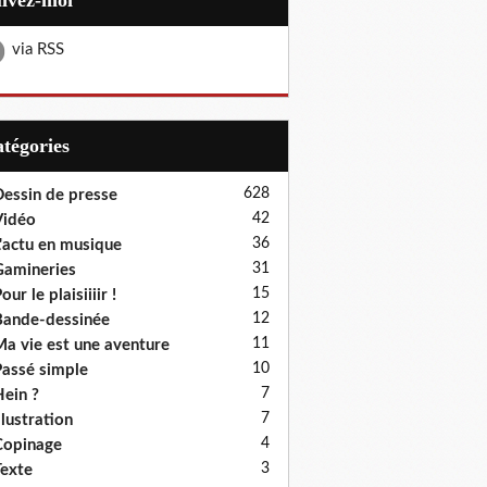
uivez-moi
via RSS
Catégories
628
essin de presse
42
Vidéo
36
'actu en musique
31
amineries
15
our le plaisiiiir !
12
ande-dessinée
11
a vie est une aventure
10
assé simple
7
ein ?
7
llustration
4
Copinage
3
exte