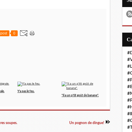
S
post
0
#D
#
#L
#G
#P
#B
ale.
Y'a pas le feu.
#M
"Il a un p'tit goût de banane".
#P
#H
#I
#
ures soupes.
Un pognon de dingue!
#T