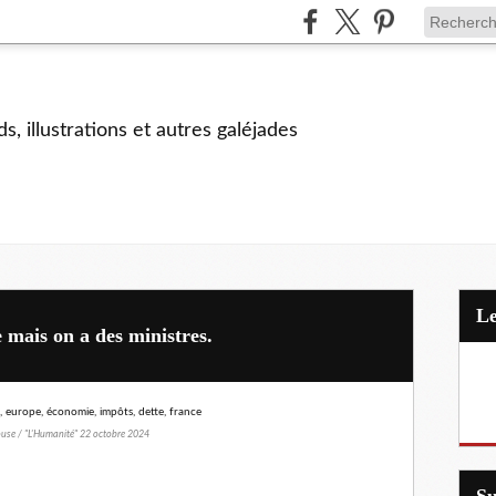
s, illustrations et autres galéjades
 mais on a des ministres.
se / "L'Humanité" 22 octobre 2024