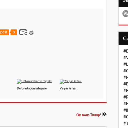
S
post
0
#D
#
#L
#G
#P
#B
Déforestation intégrale.
Y'a pas le feu.
#M
#P
#H
#I
On nous Trump!
#
#T