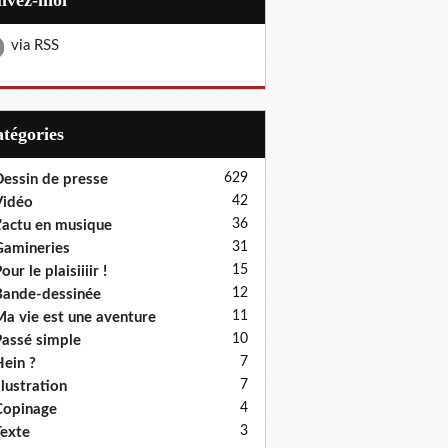
uivez-moi
via RSS
Catégories
629
essin de presse
42
Vidéo
36
'actu en musique
31
amineries
15
our le plaisiiiir !
12
ande-dessinée
11
a vie est une aventure
10
assé simple
7
ein ?
7
llustration
4
Copinage
3
exte