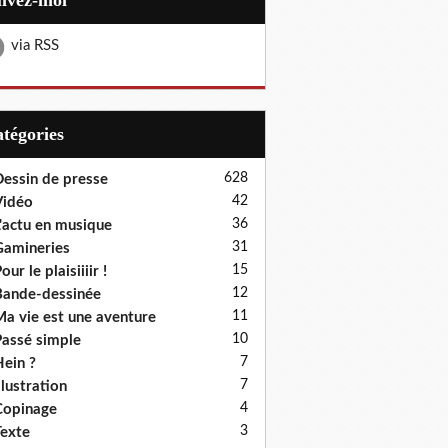
uivez-moi
via RSS
Catégories
628
essin de presse
42
Vidéo
36
'actu en musique
31
amineries
15
our le plaisiiiir !
12
ande-dessinée
11
a vie est une aventure
10
assé simple
7
ein ?
7
llustration
4
Copinage
3
exte