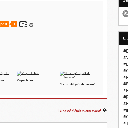
S
post
0
#D
#
#L
#G
#P
ale.
Y'a pas le feu.
#B
"Il a un p'tit goût de banane".
#M
#P
#H
#I
Le passé c'était mieux avant!
#
#T