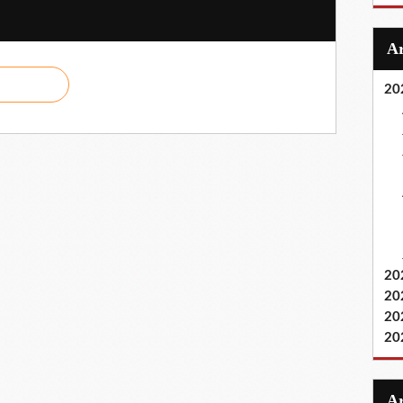
20
20
20
20
20