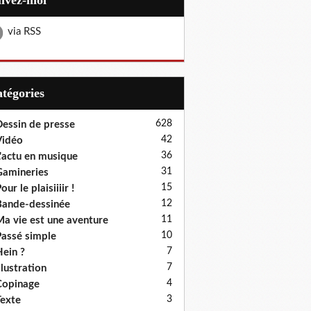
uivez-moi
via RSS
Catégories
628
essin de presse
42
Vidéo
36
'actu en musique
31
amineries
15
our le plaisiiiir !
12
ande-dessinée
11
a vie est une aventure
10
assé simple
7
ein ?
7
llustration
4
Copinage
3
exte