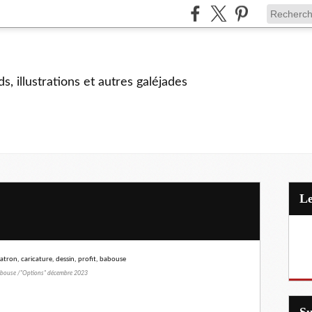
s, illustrations et autres galéjades
ouse /"Options" décembre 2023