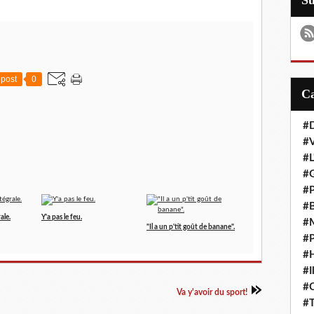
S
post
0
#D
#
#L
#G
#P
#B
ale.
Y'a pas le feu.
#M
"Il a un p'tit goût de banane".
#P
#H
#I
#
Va y'avoir du sport!
#T