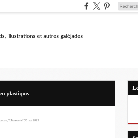
s, illustrations et autres galéjades
en plastique.
ouse /"L'Humanité" 30 mai 2023