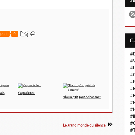
S
post
0
#D
#
#L
#G
#P
#B
ale.
Y'a pas le feu.
#M
"Il a un p'tit goût de banane".
#P
#H
#I
#
Le grand monde du silence.
#T