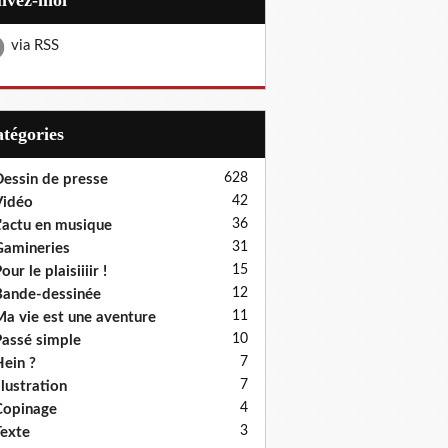
uivez-moi
via RSS
Catégories
628
essin de presse
42
Vidéo
36
'actu en musique
31
amineries
15
our le plaisiiiir !
12
ande-dessinée
11
a vie est une aventure
10
assé simple
7
ein ?
7
llustration
4
Copinage
3
exte