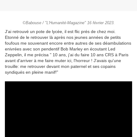
©Babouse / "L'Humanité-Magazine" 16 février 2023.
J'ai retrouvé un pote de lycée, il est flic prés de chez moi.
Etonné de le retrouver là après nos jeunes années de petits
foufous me souvenant encore entre autres de ses déambulations
enivrées avec son pendentif Bob Marley en écoutant Led
Zeppelin, il me précisa " 10 ans, j'ai du faire 10 ans CRS à Paris
avant d'arriver à me faire muter ici, l'horreur ! J'avais qu'une
trouille: me retrouver devant mon paternel et ses copains
syndiqués en pleine manif!"